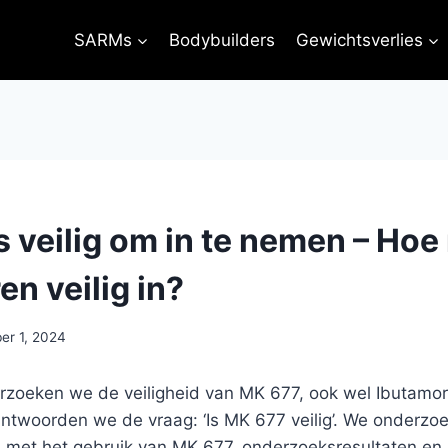
SARMs
Bodybuilders
Gewichtsverlies
s veilig om in te nemen – Hoe
n veilig in?
er 1, 2024
derzoeken we de veiligheid van MK 677, ook wel Ibutamo
woorden we de vraag: ‘Is MK 677 veilig’. We onderzoeke
 met het gebruik van MK 677, onderzoeksresultaten en 