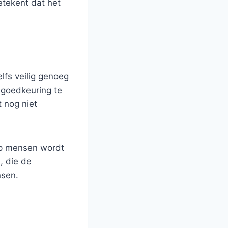
etekent dat het
lfs veilig genoeg
 goedkeuring te
t nog niet
op mensen wordt
, die de
nsen.