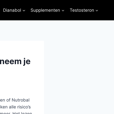
Dianabol
Supplementen
Testosteron
 neem je
ren of Nutrobal
n alle risico’s
meer. Het lezen