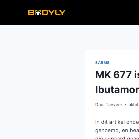
Doorgaan
naar
inhoud
SARMS
MK 677 i
Ibutamore
Door
Tanveer
oktob
In dit artikel on
genoemd, en beant
die gepaard gaan