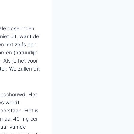
ale doseringen
iet uit, want de
n het zelfs een
rden (natuurlijk
 Als je het voor
r. We zullen dit
 beschouwd. Het
es wordt
oorstaan. Het is
imaal 40 mg per
duur van de