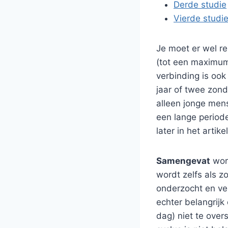
Derde studie
Vierde studi
Je moet er wel re
(tot een maximum
verbinding is oo
jaar of twee zond
alleen jonge mens
een lange period
later in het artik
Samengevat
word
wordt zelfs als z
onderzocht en ve
echter belangrij
dag) niet te ove