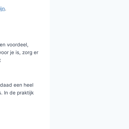
jn
.
een voordeel,
or je is, zorg er
t
erdaad een heel
In de praktijk