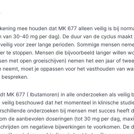
e
kening mee houden dat MK 677 alleen veilig is bij norm
 van 30-40 mg per dag). De duur van de cyclus maakt n
k veilig voor zeer lange perioden. Sommige mensen neme
er te stoppen. Mensen die bijvoorbeeld langer willen wo
en met open groeischijven) nemen het een jaar of twee.
e neemt, moet je oppassen voor het vasthouden van wate
el bespreken.
t MK 677 ( Ibutamoren) in alle onderzoeken als veilig
o veilig beschouwd dat het momenteel in klinische studi
rschillende onderzoeken bij mensen met succes heeft d
k om de aanbevolen doseringen (tot 30 mg per dag, max
rschrijden om negatieve bijwerkingen te voorkomen. De 