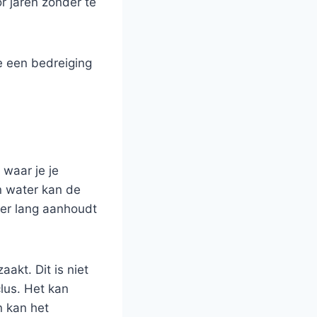
or jaren zonder te
e een bedreiging
 waar je je
n water kan de
ter lang aanhoudt
akt. Dit is niet
clus. Het kan
n kan het