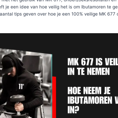
eeft je een idee van hoe veilig het is om Ibutamoren te g
 aantal tips geven over hoe je een 100% veilige MK 677 