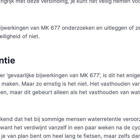
langrijk met deze verbinding, je kunt het veilig nemen vo
ijwerkingen van MK 677 onderzoeken en uitleggen of z
iligheid of niet.
ntie
er ‘gevaarlijke bijwerkingen van MK 677’, is dit het enige
 maken. Maar zo ernstig is het niet. Het vasthouden va
en, maar dit gebeurt alleen als het vasthouden van wa
kend dat het bij sommige mensen waterretentie veroorza
, want het verdwijnt vanzelf in een paar weken na de cy
s je van plan bent om heel lang te fietsen, maar zelfs da