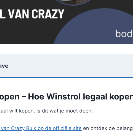
ave
kopen – Hoe Winstrol legaal kope
gaal wilt kopen, is dit wat je moet doen:
van Crazy Bulk op de officiële site
en ontdek de belangr