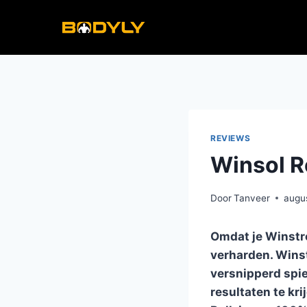
Doorgaan
naar
inhoud
REVIEWS
Winsol R
Door
Tanveer
augu
Omdat je Winstrol
verharden. Winstr
versnipperd spie
resultaten te kr