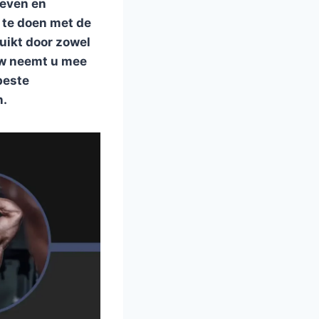
oeven en
 te doen met de
uikt door zowel
ew neemt u mee
beste
n.