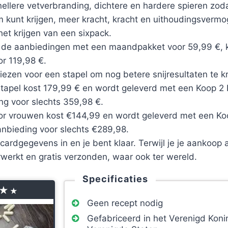
llere vetverbranding, dichtere en hardere spieren zoda
 kunt krijgen, meer kracht, kracht en uithoudingsvermo
het krijgen van een sixpack.
 de aanbiedingen met een maandpakket voor 59,99 €, ko
or 119,98 €.
iezen voor een stapel om nog betere snijresultaten te kr
Stapel kost 179,99 € en wordt geleverd met een Koop 2 K
ng voor slechts 359,98 €.
or vrouwen kost €144,99 en wordt geleverd met een Koo
anbieding voor slechts €289,98.
tcardgegevens in en je bent klaar. Terwijl je je aankoop 
rwerkt en gratis verzonden, waar ook ter wereld.
Specificaties
★
★
Geen recept nodig
Gefabriceerd in het Verenigd Konin