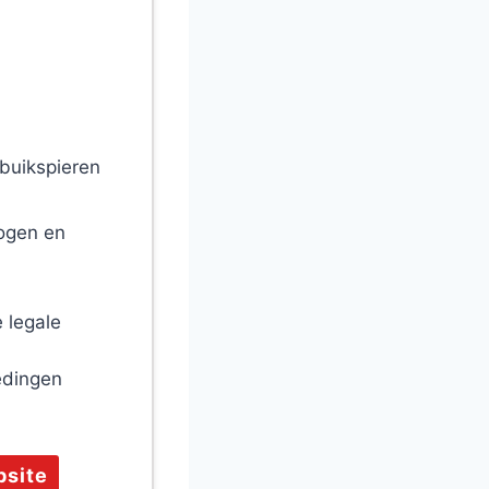
-buikspieren
ogen en
 legale
edingen
bsite