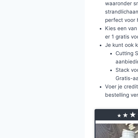
waaronder sne
strandlichaam
perfect voor 
Kies een van
er 1 gratis vo
Je kunt ook k
Cutting 
aanbiedi
Stack vo
Gratis-a
Voer je credi
bestelling ve
★
★
★