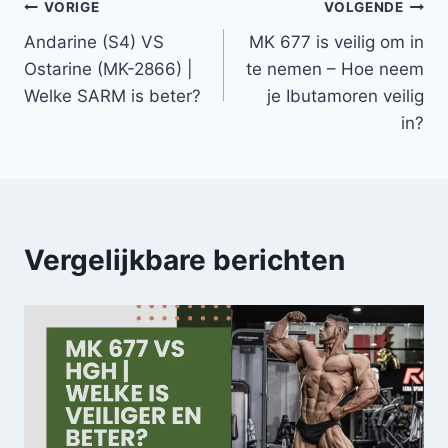
Bericht
VORIGE
VOLGENDE
Andarine (S4) VS
MK 677 is veilig om in
navigatie
Ostarine (MK-2866) |
te nemen – Hoe neem
Welke SARM is beter?
je Ibutamoren veilig
in?
Vergelijkbare berichten