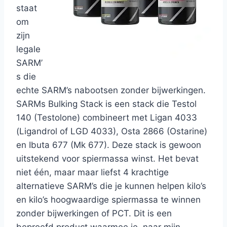
staat
om
zijn
legale
SARM’
s die
echte SARM’s nabootsen zonder bijwerkingen.
SARMs Bulking Stack is een stack die Testol
140 (Testolone) combineert met Ligan 4033
(Ligandrol of LGD 4033), Osta 2866 (Ostarine)
en Ibuta 677 (Mk 677). Deze stack is gewoon
uitstekend voor spiermassa winst. Het bevat
niet één, maar maar liefst 4 krachtige
alternatieve SARM’s die je kunnen helpen kilo’s
en kilo’s hoogwaardige spiermassa te winnen
zonder bijwerkingen of PCT. Dit is een
beproefd product waarmee je, naar mijn