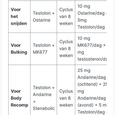
10 mg
Voor
Cyclus
Testolon +
Ostarine/dag +
het
van 8
Ostarine
5mg
snijden
weken
Testolon/dag
10 mg
Cyclus
Voor
Testolon +
MK677/dag + 5
van 8
Bulking
MK677
mg
weken
testosteron/dag
25 mg
Andarine/dag
(ochtend) + 25
Testolon +
Voor
Cyclus
mg
Andarine
Body
van 8
Andarine/dag
+
Recomp
weken
(avond) + 5 mg
Stenabolic
Testolon/dag +