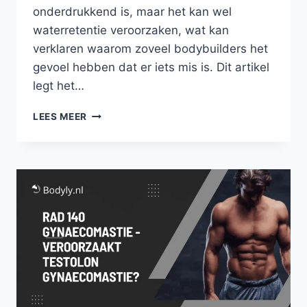
onderdrukkend is, maar het kan wel
waterretentie veroorzaken, wat kan
verklaren waarom zoveel bodybuilders het
gevoel hebben dat er iets mis is. Dit artikel
legt het…
ONTKRACHTING
LEES MEER
VAN
MK-
677
ONDERDRUKKING
|
HET
IS
ALLEMAAL
WATERRETENTIE!