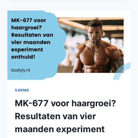
HGH
|
WELKE
IS
VEILIGER
EN
BETER?
SARMS
MK-677 voor haargroei?
Resultaten van vier
maanden experiment