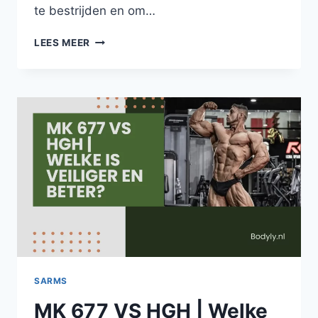
te bestrijden en om…
VEROORZAAKT
LEES MEER
MK-
677
KANKER
VIA
HET
IGF-
1
HORMOON?
SARMS
MK 677 VS HGH | Welke