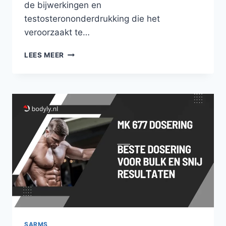
de bijwerkingen en
testosterononderdrukking die het
veroorzaakt te…
RAD
LEES MEER
140
GYNAECOMASTIE
–
VEROORZAAKT
TESTOLON
GYNAECOMASTIE?
SARMS