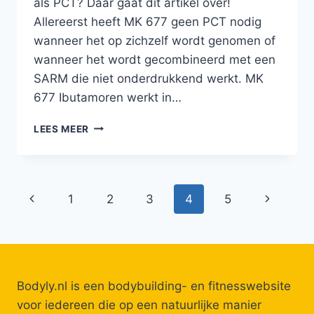
als PCT? Daar gaat dit artikel over!
Allereerst heeft MK 677 geen PCT nodig
wanneer het op zichzelf wordt genomen of
wanneer het wordt gecombineerd met een
SARM die niet onderdrukkend werkt. MK
677 Ibutamoren werkt in…
MK
LEES MEER
677
PCT
Paginanavigatie
Vorige
Volgende
1
2
3
4
5
pagina
pagina
Bodyly.nl is een bodybuilding- en fitnesswebsite
voor iedereen die op een natuurlijke manier