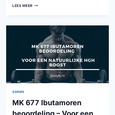
MK
LEES MEER
677
DOSERING
–
BESTE
DOSERING
VOOR
BULK
EN
SNIJ
RESULTATEN
SARMS
MK 677 Ibutamoren
beoordeling – Voor een