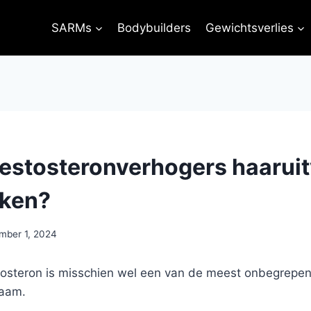
SARMs
Bodybuilders
Gewichtsverlies
estosteronverhogers haaruit
aken?
mber 1, 2024
osteron is misschien wel een van de meest onbegrepe
haam.