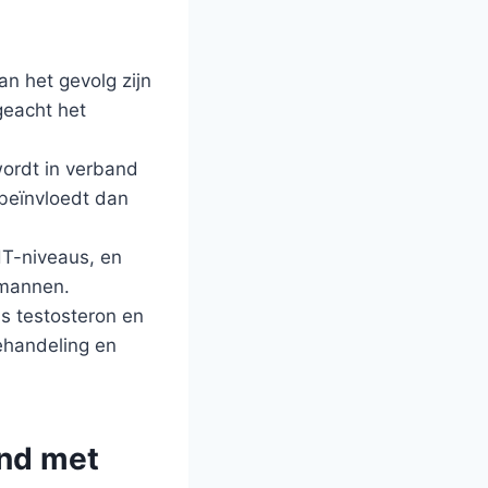
an het gevolg zijn
geacht het
wordt in verband
beïnvloedt dan
T-niveaus, en
 mannen.
ls testosteron en
ehandeling en
and met