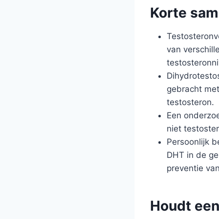
Korte sam
Testosteronve
van verschill
testosteronn
Dihydrotestos
gebracht met
testosteron.
Een onderzoe
niet testost
Persoonlijk b
DHT in de ge
preventie van
Houdt een