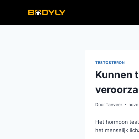
Doorgaan
naar
inhoud
TESTOSTERON
Kunnen t
veroorz
Door
Tanveer
nove
Het hormoon test
het menselijk lic