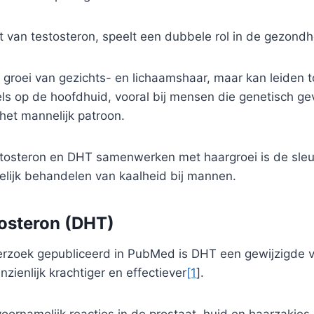
 van testosteron, speelt een dubbele rol in de gezondh
 groei van gezichts- en lichaamshaar, maar kan leiden to
els op de hoofdhuid, vooral bij mensen die genetisch gev
het mannelijk patroon.
stosteron en DHT samenwerken met haargroei is de sleut
elijk behandelen van kaalheid bij mannen.
osteron (DHT)
rzoek gepubliceerd in PubMed is DHT een gewijzigde 
zienlijk krachtiger en effectiever
[1
].
oornamelijk reacties in de prostaat, huid en haarzakjes.