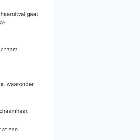
haaruitval gaat
eze
lichaam.
ies, waaronder
 schaamhaar.
dat een