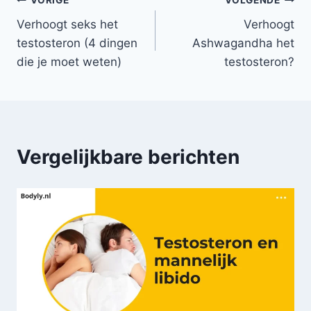
Bericht
VORIGE
VOLGENDE
Verhoogt seks het
Verhoogt
navigatie
testosteron (4 dingen
Ashwagandha het
die je moet weten)
testosteron?
Vergelijkbare berichten